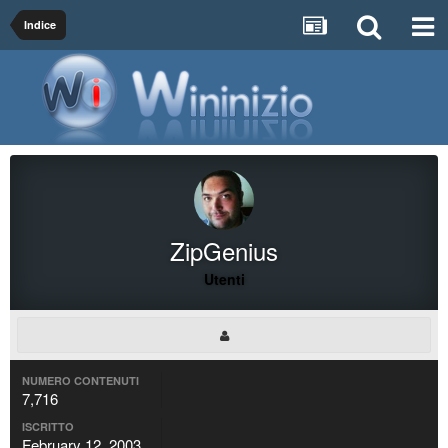
Indice
ZipGenius
Utenti
NUMERO CONTENUTI
7,716
ISCRITTO
February 12, 2003