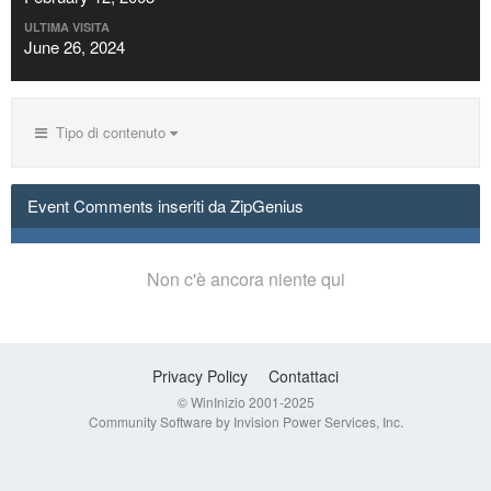
ULTIMA VISITA
June 26, 2024
Tipo di contenuto
Event Comments inseriti da ZipGenius
Non c'è ancora niente qui
Privacy Policy
Contattaci
© WinInizio 2001-2025
Community Software by Invision Power Services, Inc.