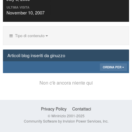
ULTIMA VISITA
November 10, 2007
Tipo di contenuto
Articoli blog inseriti da ginuzzo
ORDINA PER
Non c'è ancora niente qui
Privacy Policy
Contattaci
© WinInizio 2001-2025
Community Software by Invision Power Services, Inc.