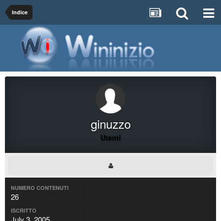
Indice
ginuzzo
Utenti
NUMERO CONTENUTI
26
ISCRITTO
July 3, 2005