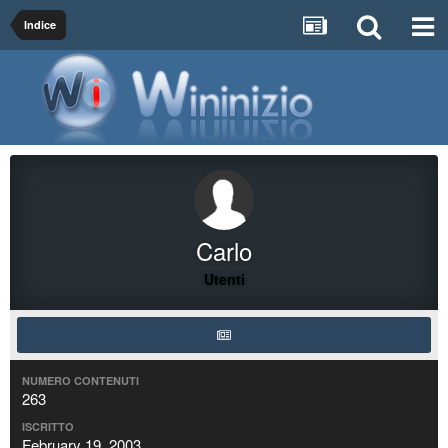
Indice
Carlo
Utenti
NUMERO CONTENUTI
263
ISCRITTO
February 19, 2003