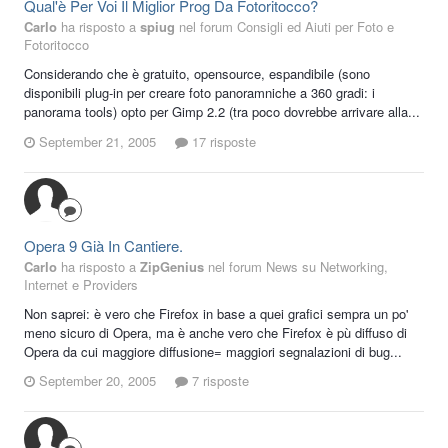
Qual'è Per Voi Il Miglior Prog Da Fotoritocco?
Carlo
ha risposto a
spiug
nel forum
Consigli ed Aiuti per Foto e
Fotoritocco
Considerando che è gratuito, opensource, espandibile (sono
disponibili plug-in per creare foto panoramniche a 360 gradi: i
panorama tools) opto per Gimp 2.2 (tra poco dovrebbe arrivare alla...
September 21, 2005
17 risposte
Opera 9 Già In Cantiere.
Carlo
ha risposto a
ZipGenius
nel forum
News su Networking,
Internet e Providers
Non saprei: è vero che Firefox in base a quei grafici sempra un po'
meno sicuro di Opera, ma è anche vero che Firefox è pù diffuso di
Opera da cui maggiore diffusione= maggiori segnalazioni di bug...
September 20, 2005
7 risposte