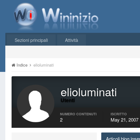
Sezioni principali
Attività
Indice
elioluminati
elioluminati
Utenti
NUMERO CONTENUTI
ISCRITTO
2
May 21, 2007
Articoli blog inser