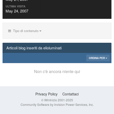
ULTIMA VISITA
May 24, 2007
Tipo di contenuto
Articoli blog inseriti da elioluminati
ORDINA PER
Non c'è ancora niente qui
Privacy Policy
Contattaci
© WinInizio 2001-2025
Community Software by Invision Power Services, Inc.