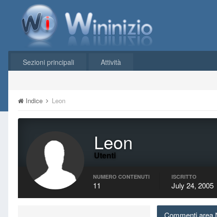
Sezioni principali
Attività
Indice
Leon
Leon
Utenti
NUMERO CONTENUTI
ISCRITTO
11
July 24, 2005
Commenti area No