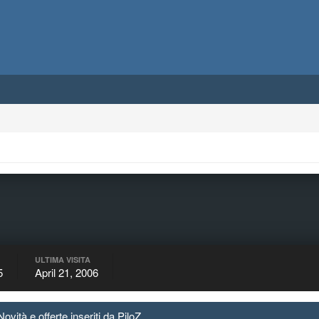
ULTIMA VISITA
5
April 21, 2006
ità e offerte inseriti da PiloZ