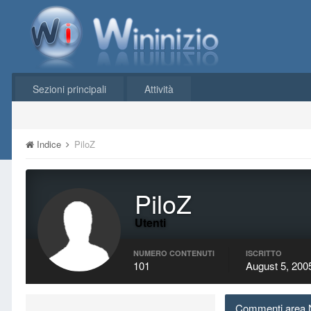
Sezioni principali
Attività
Indice
PiloZ
PiloZ
Utenti
NUMERO CONTENUTI
ISCRITTO
101
August 5, 200
Commenti area Nov