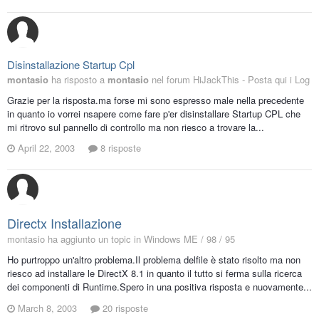
Disinstallazione Startup Cpl
montasio
ha risposto a
montasio
nel forum
HiJackThis - Posta qui i Log
Grazie per la risposta.ma forse mi sono espresso male nella precedente
in quanto io vorrei nsapere come fare p'er disinstallare Startup CPL che
mi ritrovo sul pannello di controllo ma non riesco a trovare la...
April 22, 2003
8 risposte
Directx Installazione
montasio ha aggiunto un topic in
Windows ME / 98 / 95
Ho purtroppo un'altro problema.Il problema delfile è stato risolto ma non
riesco ad installare le DirectX 8.1 in quanto il tutto si ferma sulla ricerca
dei componenti di Runtime.Spero in una positiva risposta e nuovamente...
March 8, 2003
20 risposte