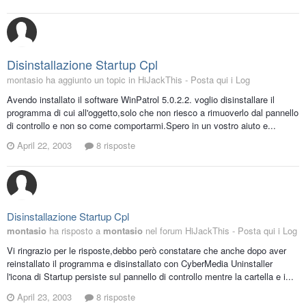
Disinstallazione Startup Cpl
montasio ha aggiunto un topic in
HiJackThis - Posta qui i Log
Avendo installato il software WinPatrol 5.0.2.2. voglio disinstallare il
programma di cui all'oggetto,solo che non riesco a rimuoverlo dal pannello
di controllo e non so come comportarmi.Spero in un vostro aiuto e...
April 22, 2003
8 risposte
Disinstallazione Startup Cpl
montasio
ha risposto a
montasio
nel forum
HiJackThis - Posta qui i Log
Vi ringrazio per le risposte,debbo però constatare che anche dopo aver
reinstallato il programma e disinstallato con CyberMedia Uninstaller
l'icona di Startup persiste sul pannello di controllo mentre la cartella e i...
April 23, 2003
8 risposte