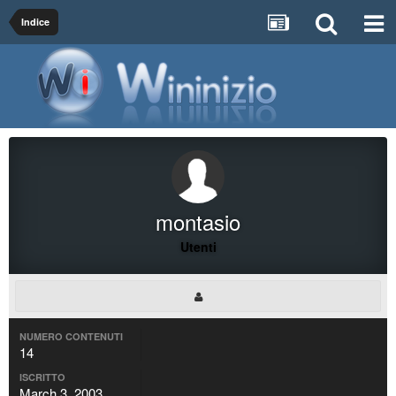
Indice
montasio
Utenti
NUMERO CONTENUTI
14
ISCRITTO
March 3, 2003