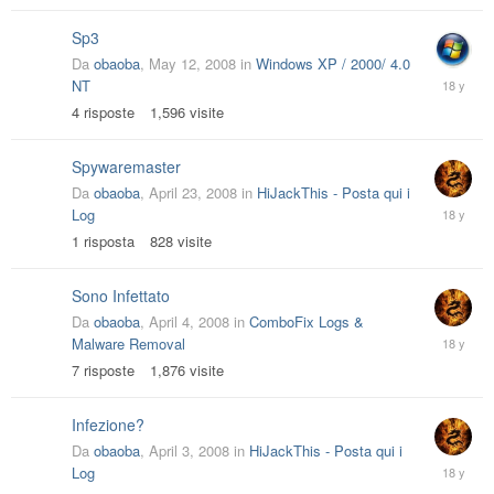
Sp3
Da
obaoba
,
May 12, 2008
in
Windows XP / 2000/ 4.0
May
NT
12,
4
risposte
1,596
visite
2008
Spywaremaster
Da
obaoba
,
April 23, 2008
in
HiJackThis - Posta qui i
April
Log
24,
1
risposta
828
visite
2008
Sono Infettato
Da
obaoba
,
April 4, 2008
in
ComboFix Logs &
April
Malware Removal
7,
7
risposte
1,876
visite
2008
Infezione?
Da
obaoba
,
April 3, 2008
in
HiJackThis - Posta qui i
April
Log
4,