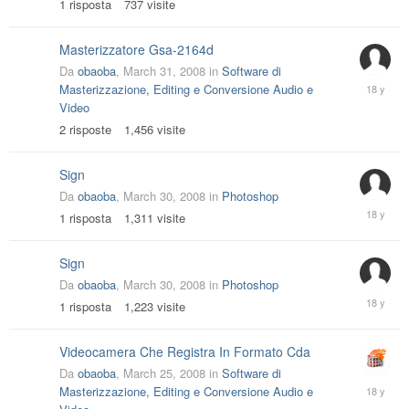
1
risposta
737
visite
2008
Masterizzatore Gsa-2164d
Da
obaoba
,
March 31, 2008
in
Software di
April
Masterizzazione, Editing e Conversione Audio e
2,
Video
2008
2
risposte
1,456
visite
Sign
Da
obaoba
,
March 30, 2008
in
Photoshop
March
1
risposta
1,311
visite
31,
2008
Sign
Da
obaoba
,
March 30, 2008
in
Photoshop
March
1
risposta
1,223
visite
31,
2008
Videocamera Che Registra In Formato Cda
Da
obaoba
,
March 25, 2008
in
Software di
March
Masterizzazione, Editing e Conversione Audio e
25,