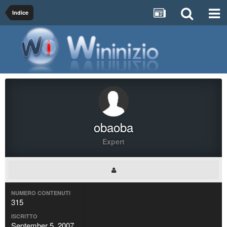
Indice
obaoba
Expert
NUMERO CONTENUTI
315
ISCRITTO
September 5, 2007