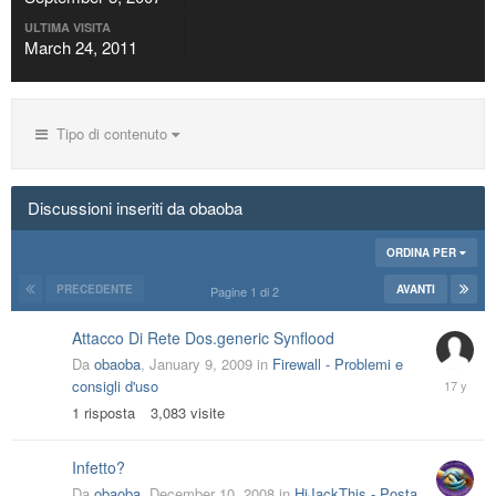
ULTIMA VISITA
March 24, 2011
Tipo di contenuto
Discussioni inseriti da obaoba
ORDINA PER
PRECEDENTE
AVANTI
Pagine 1 di 2
Attacco Di Rete Dos.generic Synflood
Da
obaoba
,
January 9, 2009
in
Firewall - Problemi e
January
consigli d'uso
10,
1
risposta
3,083
visite
2009
Infetto?
Da
obaoba
,
December 10, 2008
in
HiJackThis - Posta