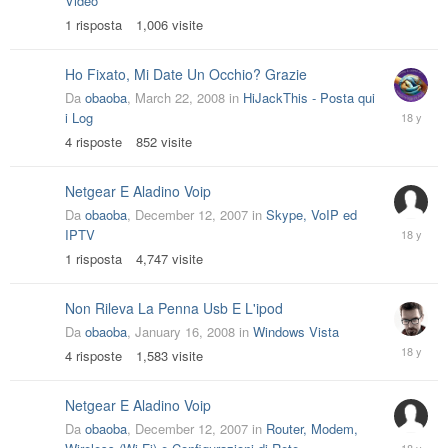
Video
2008
1
risposta
1,006
visite
Ho Fixato, Mi Date Un Occhio? Grazie
Da
obaoba
,
March 22, 2008
in
HiJackThis - Posta qui
March
i Log
24,
4
risposte
852
visite
2008
Netgear E Aladino Voip
Da
obaoba
,
December 12, 2007
in
Skype, VoIP ed
January
IPTV
23,
1
risposta
4,747
visite
2008
Non Rileva La Penna Usb E L'ipod
Da
obaoba
,
January 16, 2008
in
Windows Vista
January
4
risposte
1,583
visite
19,
2008
Netgear E Aladino Voip
Da
obaoba
,
December 12, 2007
in
Router, Modem,
Decembe