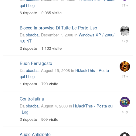
Decembe
qui i Log
12,
6
risposte
2,065
visite
2008
Blocco Improvviso Di Tutte Le Porte Usb
Da
obaoba
,
December 7, 2008
in
Windows XP / 2000/
Decembe
4.0 NT
10,
2
risposte
1,103
visite
2008
Buon Ferragosto
Da
obaoba
,
August 15, 2008
in
HiJackThis - Posta
August
qui i Log
15,
1
risposta
720
visite
2008
Controllatina
Da
obaoba
,
August 4, 2008
in
HiJackThis - Posta qui
August
i Log
7,
2
risposte
909
visite
2008
Audio Anticipato