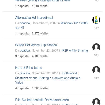
Wireless (Wi-Fi) e Configurazioni di Rete
12,
1
risposta
1,234
visite
2007
Alternativa Ad Incredimail
Da
obaoba
,
December 2, 2007
in
Windows XP / 2000/
Decembe
4.0 NT
3,
1
risposta
2,275
visite
2007
Guida Per Avere L'ip Statico
Da
obaoba
,
November 23, 2007
in
P2P e File Sharing
Novembe
3
risposte
4,106
visite
24,
2007
Nero 8 E Le Icone
Da
obaoba
,
November 22, 2007
in
Software di
Novembe
Masterizzazione, Editing e Conversione Audio e
22,
Video
2007
4
risposte
1,306
visite
File Avi Impossibile Da Masterizzare