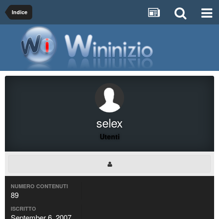
Indice
selex
Utenti
NUMERO CONTENUTI
89
ISCRITTO
September 6, 2007