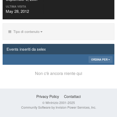
ULTIMA VISITA
May 28, 2012
Tipo di contenuto
Events inseriti da selex
ORDINA PER
Non c'è ancora niente qui
Privacy Policy
Contattaci
© WinInizio 2001-2025
Community Software by Invision Power Services, Inc.