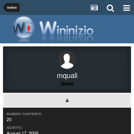
Indice
mquali
Utenti
NUMERO CONTENUTI
20
ISCRITTO
August 17, 2005