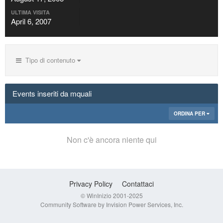
ULTIMA VISITA
April 6, 2007
Tipo di contenuto
Events inseriti da mquali
ORDINA PER
Non c'è ancora niente qui
Privacy Policy
Contattaci
© WinInizio 2001-2025
Community Software by Invision Power Services, Inc.