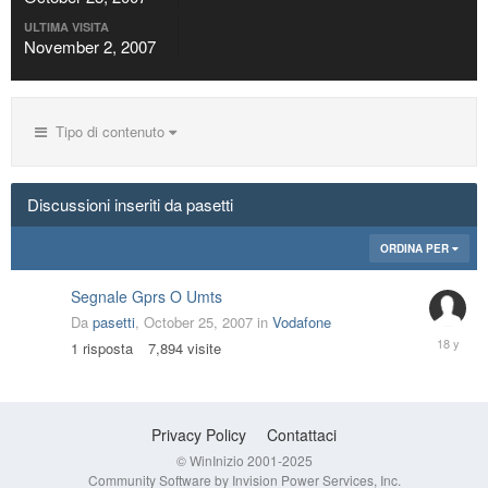
ULTIMA VISITA
November 2, 2007
Tipo di contenuto
Discussioni inseriti da pasetti
ORDINA PER
Segnale Gprs O Umts
Da
pasetti
,
October 25, 2007
in
Vodafone
October
1
risposta
7,894
visite
25,
2007
Privacy Policy
Contattaci
© WinInizio 2001-2025
Community Software by Invision Power Services, Inc.