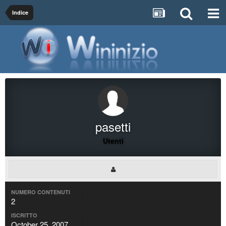
Indice
pasetti
Utenti
NUMERO CONTENUTI
2
ISCRITTO
October 25, 2007