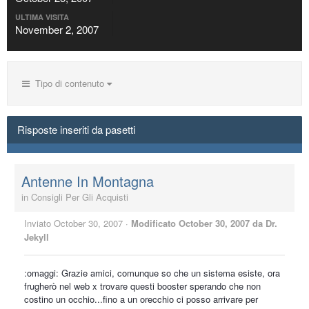
ULTIMA VISITA
November 2, 2007
Tipo di contenuto
Risposte inseriti da pasetti
Antenne In Montagna
in
Consigli Per Gli Acquisti
Inviato
October 30, 2007
·
Modificato
October 30, 2007
da Dr.
Jekyll
:omaggi: Grazie amici, comunque so che un sistema esiste, ora
frugherò nel web x trovare questi booster sperando che non
costino un occhio...fino a un orecchio ci posso arrivare per