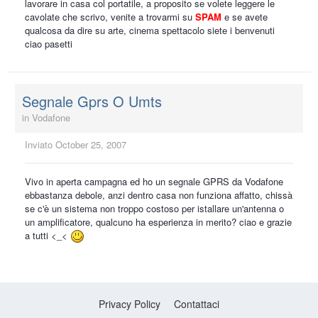
lavorare in casa col portatile, a proposito se volete leggere le
cavolate che scrivo, venite a trovarmi su
SPAM
e se avete
qualcosa da dire su arte, cinema spettacolo siete i benvenuti
ciao pasetti
Segnale Gprs O Umts
in
Vodafone
Inviato
October 25, 2007
Vivo in aperta campagna ed ho un segnale GPRS da Vodafone
ebbastanza debole, anzi dentro casa non funziona affatto, chissà
se c'è un sistema non troppo costoso per istallare un'antenna o
un amplificatore, qualcuno ha esperienza in merito? ciao e grazie
a tutti <_<
Privacy Policy
Contattaci