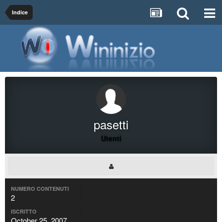
Indice
pasetti
Utenti
NUMERO CONTENUTI
2
ISCRITTO
October 25, 2007