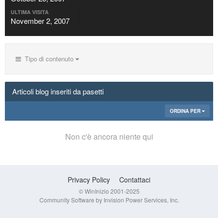
ULTIMA VISITA
November 2, 2007
Tipo di contenuto
Articoli blog inseriti da pasetti
ORDINA PER
Non c'è ancora niente qui
Privacy Policy
Contattaci
© WinInizio 2001-2025
Community Software by Invision Power Services, Inc.