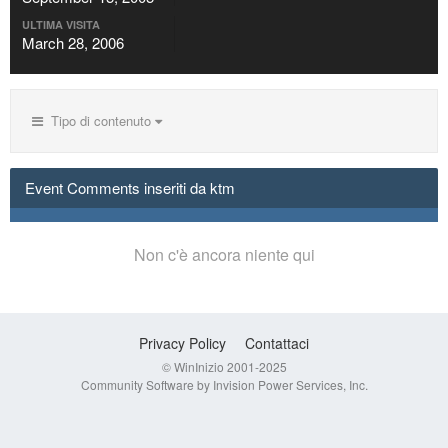
ULTIMA VISITA
March 28, 2006
Tipo di contenuto
Event Comments inseriti da ktm
Non c'è ancora niente qui
Privacy Policy
Contattaci
© WinInizio 2001-2025
Community Software by Invision Power Services, Inc.