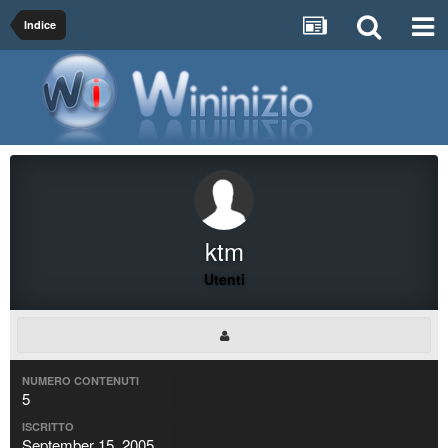
Indice
ktm
Utenti
NUMERO CONTENUTI
5
ISCRITTO
September 15, 2005