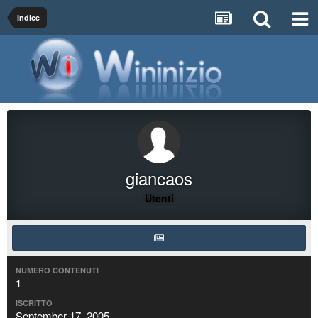
Indice
giancaos
Utenti
NUMERO CONTENUTI
1
ISCRITTO
September 17, 2005