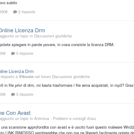
rovo subito
2008
2 risposte
Online Licenza Drm
aggiunto un topic in
Discussioni giuridiche
potete spiegare in parole povere, in cosa consiste la licenza DRM.
008
3 risposte
line Licenza Drm
risposto a
Vitruvio
nel forum
Discussioni giuridiche
rli in file privi di drm, mi basta trasformare i file wma acquistati, in mp3? Graz
008
3 risposte
ne Con Avast
aggiunto un topic in
Antivirus - Problemi e consigli d'uso
 una scansione approfondita con avast e è uscito fuori questo malware Win32
sto LINK RIMOSSO sembrerebbe che non me ne libererò facilmente potete da