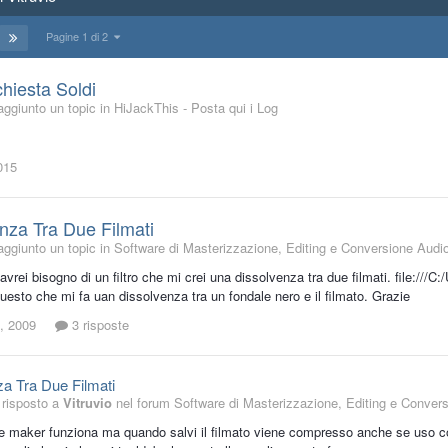
Pagine 1 di 2
chiesta Soldi
aggiunto un topic in
HiJackThis - Posta qui i Log
015
nza Tra Due Filmati
aggiunto un topic in
Software di Masterizzazione, Editing e Conversione Audi
. avrei bisogno di un filtro che mi crei una dissolvenza tra due filmati. file:
uesto che mi fa uan dissolvenza tra un fondale nero e il filmato. Grazie
, 2009
3 risposte
a Tra Due Filmati
risposto a
Vitruvio
nel forum
Software di Masterizzazione, Editing e Conver
e maker funziona ma quando salvi il filmato viene compresso anche se uso c