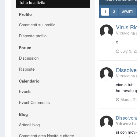
Tutte le attività
1
2
AVANTI
Profilo
Commenti sul profilo
Virus Ri
Vitruvio ha 
Risposte profilo
x
Forum
July 3, 2
Discussioni
Dissolve
Risposte
Vitruvio ha 
Calendario
ciao a tutti
ho trovato q
Events
March 21
Event Comments
Blog
Dissolvenz
Vitruvio
ha 
Articoli blog
si con movi
Commenti area Novità e offerte