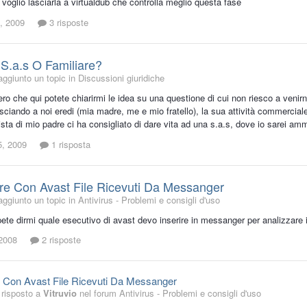
voglio lasciarla a virtualdub che controlla meglio questa fase
, 2009
3 risposte
S.a.s O Familiare?
aggiunto un topic in
Discussioni giuridiche
ro che qui potete chiarirmi le idea su una questione di cui non riesco a veni
ciando a noi eredi (mia madre, me e mio fratello), la sua attività commerciale. 
ta di mio padre ci ha consigliato di dare vita ad una s.a.s, dove io sarei ammi
5, 2009
1 risposta
re Con Avast File Ricevuti Da Messanger
aggiunto un topic in
Antivirus - Problemi e consigli d'uso
te dirmi quale esecutivo di avast devo inserire in messanger per analizzare i 
2008
2 risposte
e Con Avast File Ricevuti Da Messanger
risposto a
Vitruvio
nel forum
Antivirus - Problemi e consigli d'uso