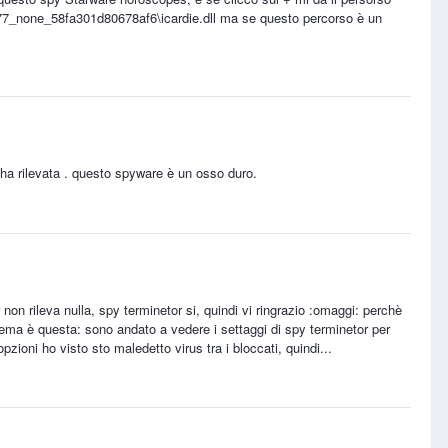
7_none_58fa301d80678af6\icardie.dll ma se questo percorso è un
ha rilevata . questo spyware è un osso duro.
non rileva nulla, spy terminetor si, quindi vi ringrazio :omaggi: perchè
lema è questa: sono andato a vedere i settaggi di spy terminetor per
pzioni ho visto sto maledetto virus tra i bloccati, quindi...