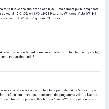
 ho fatto una scansione anche con hijack, ma sembra pulito cmq posto
Scan saved at 17.01.02, on 19/04/2008 Platform: Windows Vista (WinNT
ng processes: C:\Windows\system32\Dwm.exe...
carlo tutto e condividerlo? ma se si tratta di contenuto con copyright,
iminato in qualche modo?
vole che sto scaricando contenuto coperto da diritti d'autore. E poi
alare no? ho leto in un post precedente del programma zdc++, l'autore
prima controllati da persone fisiche, ma è vero??? ne sapete qualcosa...