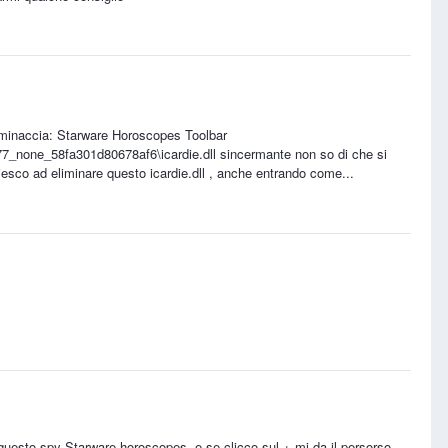
ta minaccia: Starware Horoscopes Toolbar
_none_58fa301d80678af6\icardie.dll sincermante non so di che si
riesco ad eliminare questo icardie.dll , anche entrando come...
 questo spy Starware horoscopes, e se clicco sul + mi da il persorso