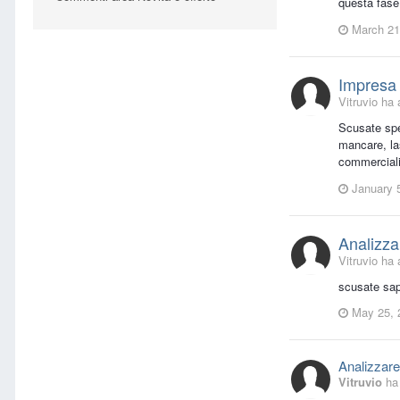
questa fase 
March 21
Impresa 
Vitruvio ha 
Scusate spe
mancare, las
commercialis
January 
Analizza
Vitruvio ha 
scusate sape
May 25, 
Analizzar
Vitruvio
ha 