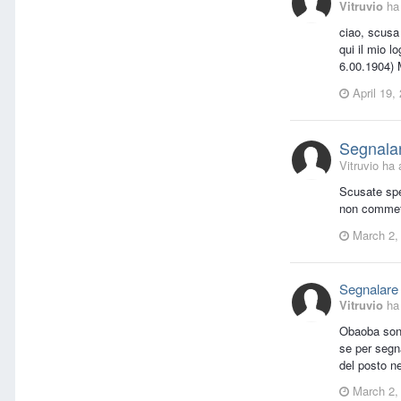
Vitruvio
ha 
ciao, scusa
qui il mio 
6.00.1904) 
April 19,
Segnala
Vitruvio ha 
Scusate sper
non commett
March 2,
Segnalare
Vitruvio
ha 
Obaoba sono
se per segn
del posto ne
March 2,