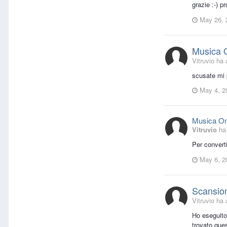
grazie :-) p
May 26, 
Musica 
Vitruvio ha 
scusate mi 
May 4, 2
Musica On
Vitruvio
ha 
Per converti
May 6, 2
Scansio
Vitruvio ha 
Ho eseguito
trovato que