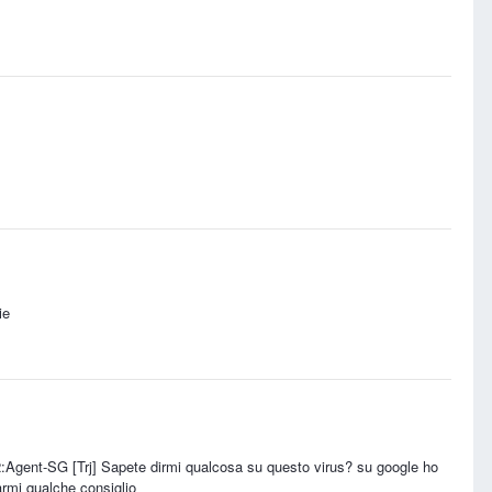
ie
:Agent-SG [Trj] Sapete dirmi qualcosa su questo virus? su google ho
rmi qualche consiglio