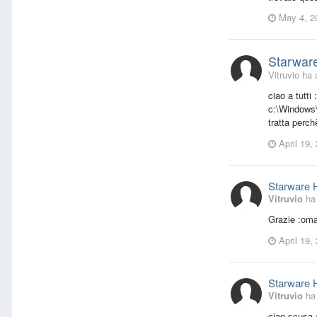
May 4, 2
Starwar
Vitruvio ha 
ciao a tutt
c:\Windows\
tratta perch
April 19,
Starware 
Vitruvio
ha 
Grazie :oma
April 19,
Starware 
Vitruvio
ha 
ciao scusa 