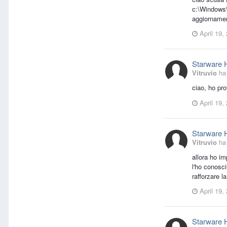
c:\Windows\
aggiorname
April 19,
Starware 
Vitruvio
ha 
ciao, ho pr
April 19,
Starware 
Vitruvio
ha 
allora ho im
l'ho conosc
rafforzare l
April 19,
Starware 