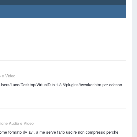
o e Video
///C:/Users/Luca/Desktop/VirtualDub-1.8.6/plugins/tweaker.htm per adesso
sione Audio e Video
ome formato dv avi. a me serve farlo uscire non compresso perchè