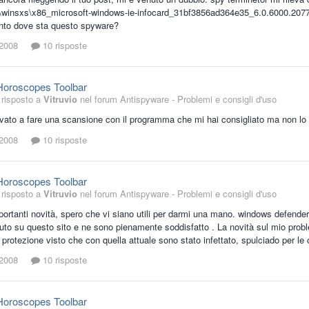
winsxs\x86_microsoft-windows-ie-infocard_31bf3856ad364e35_6.0.6000.2077
nto dove sta questo spyware?
 2008
10 risposte
Horoscopes Toolbar
risposto a
Vitruvio
nel forum
Antispyware - Problemi e consigli d'uso
ovato a fare una scansione con il programma che mi hai consigliato ma non lo 
 2008
10 risposte
Horoscopes Toolbar
risposto a
Vitruvio
nel forum
Antispyware - Problemi e consigli d'uso
portanti novità, spero che vi siano utili per darmi una mano. windows defender 
iuto su questo sito e ne sono pienamente soddisfatto . La novità sul mio prob
a protezione visto che con quella attuale sono stato infettato, spulciado per le o
 2008
10 risposte
Horoscopes Toolbar