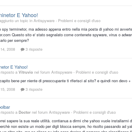
inetor E Yahoo!
aggiunto un topic in
Antispyware - Problemi e consigli d'uso
to spy terminetor, ma adesso appena entro nella mia posta di yahoo mi avverte
r.com Questo sito e' stato segnalato come contenete spyware, virus o adware.
arlo per sempre?
 14, 2008
3 risposte
netor E Yahoo!
risposto a
Vitruvio
nel forum
Antispyware - Problemi e consigli d'uso
capito bene per niente di preoccupante ti riferisci al sito? e quindi non devo 
 15, 2008
3 risposte
olbar
risposto a
Doctor
nel forum
Antispyware - Problemi e consigli d'uso
rrei sapere la sua reale utilità. contianua a dirmi che yahoo vuole installarmi 
 perchè non esiste un modo per digli blocca sempre, ho risolto passando ad yah
a un altro sito, ma se clicco su info sono decine di persone che classificano il