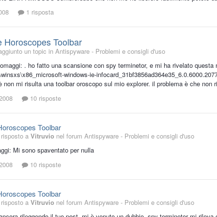
008
1 risposta
e Horoscopes Toolbar
aggiunto un topic in
Antispyware - Problemi e consigli d'uso
i :omaggi: . ho fatto una scansione con spy terminetor, e mi ha rivelato ques
winsxs\x86_microsoft-windows-ie-infocard_31bf3856ad364e35_6.0.6000.20777
è non mi risulta una toolbar oroscopo sul mio explorer. il problema è che non 
 2008
10 risposte
Horoscopes Toolbar
risposto a
Vitruvio
nel forum
Antispyware - Problemi e consigli d'uso
ggi: Mi sono spaventato per nulla
 2008
10 risposte
Horoscopes Toolbar
risposto a
Vitruvio
nel forum
Antispyware - Problemi e consigli d'uso
ancora rileggendo il tuo post, mi è venuto un dubbio. spy terminetor mi rileva