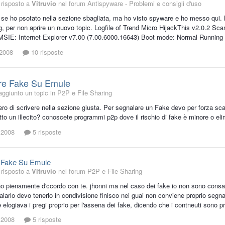
risposto a
Vitruvio
nel forum
Antispyware - Problemi e consigli d'uso
 se ho psotato nella sezione sbagliata, ma ho visto spyware e ho messo qui.
log, per non aprire un nuovo topic. Logfile of Trend Micro HijackThis v2.0.2 
MSIE: Internet Explorer v7.00 (7.00.6000.16643) Boot mode: Normal Runni
 2008
10 risposte
re Fake Su Emule
aggiunto un topic in
P2P e File Sharing
o di scrivere nella sezione giusta. Per segnalare un Fake devo per forza scari
o un illecito? conoscete programmi p2p dove il rischio di fake è minore o el
 2008
5 risposte
 Fake Su Emule
risposto a
Vitruvio
nel forum
P2P e File Sharing
 pienamente d'ccordo con te. jhonni ma nel caso dei fake io non sono consape
alarlo devo tenerlo in condivisione finisco nei guai non conviene proprio segn
 elogiava i pregi proprio per l'assena dei fake, dicendo che i contneuti sono 
 2008
5 risposte