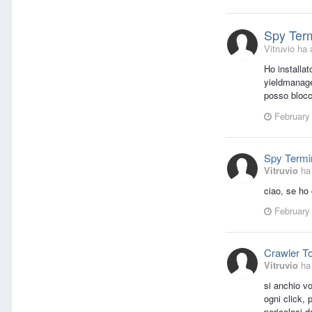
Spy Term
Vitruvio ha 
Ho installa
yieldmanage
posso blocc
February
Spy Termi
Vitruvio
ha 
ciao, se ho 
February
Crawler To
Vitruvio
ha 
si anchio vo
ogni click,
pericolosi d