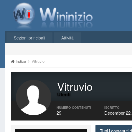
Sezioni principali
Attività
Indice
Vitruvio
Vitruvio
Utenti
NUMERO CONTENUTI
ISCRITTO
29
December 22,
Tutti i contenuti d