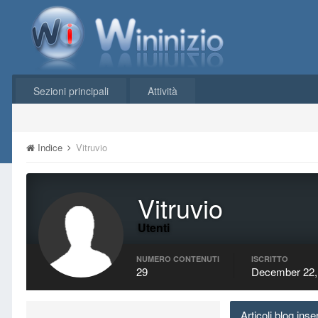
Sezioni principali
Attività
Indice
Vitruvio
Vitruvio
Utenti
NUMERO CONTENUTI
ISCRITTO
29
December 22,
Articoli blog inser