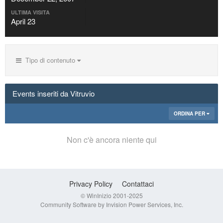
ULTIMA VISITA
April 23
Tipo di contenuto
Events inseriti da Vitruvio
ORDINA PER
Non c'è ancora niente qui
Privacy Policy
Contattaci
© WinInizio 2001-2025
Community Software by Invision Power Services, Inc.