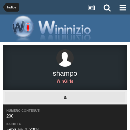
Indice
shampo
WinGirls
NUMERO CONTENUTI
200
ISCRITTO
February 4, 2008