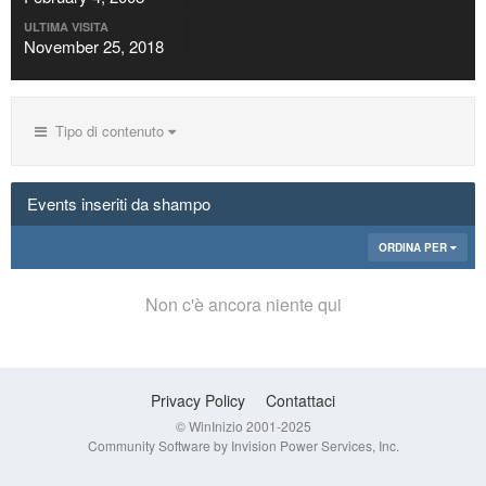
ULTIMA VISITA
November 25, 2018
Tipo di contenuto
Events inseriti da shampo
ORDINA PER
Non c'è ancora niente qui
Privacy Policy
Contattaci
© WinInizio 2001-2025
Community Software by Invision Power Services, Inc.