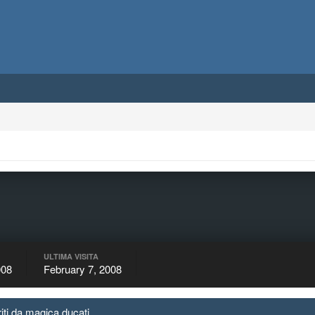
ULTIMA VISITA
008
February 7, 2008
riti da magica ducati