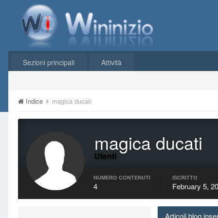
Sezioni principali
Attività
Indice
magica ducati
magica ducati
Utenti
NUMERO CONTENUTI
ISCRITTO
4
February 5, 2
Articoli blog inse