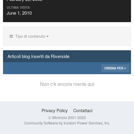
ULTIMA VISITA
June 1, 2010
Tipo di contenuto
Articoli blog inseriti da Riverside
ORDINA PER
Non c'è ancora niente qui
Privacy Policy
Contattaci
© WinInizio 2001-2025
Community Software by Invision Power Services, Inc.