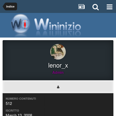
Indice
lenor_x
Admin
NUMERO CONTENUTI
512
ISCRITTO
March 13, 2008