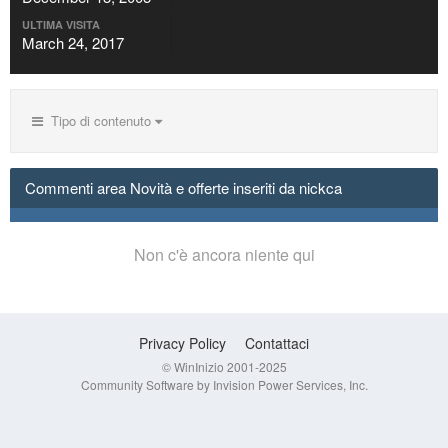
ULTIMA VISITA
March 24, 2017
Tipo di contenuto
Commenti area Novità e offerte inseriti da nickca
Non c'è ancora niente qui
Privacy Policy
Contattaci
© WinInizio 2001-2025
Community Software by Invision Power Services, Inc.