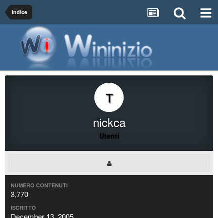
Indice
nickca
Utenti
NUMERO CONTENUTI
3,770
ISCRITTO
December 13, 2005