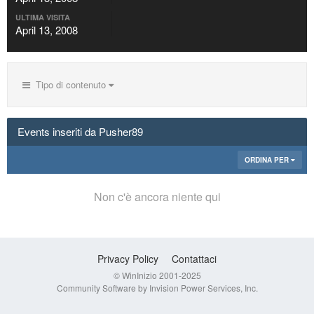
ULTIMA VISITA
April 13, 2008
Tipo di contenuto
Events inseriti da Pusher89
ORDINA PER
Non c'è ancora niente qui
Privacy Policy
Contattaci
© WinInizio 2001-2025
Community Software by Invision Power Services, Inc.