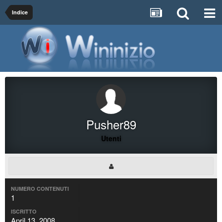
Indice
Pusher89
Utenti
NUMERO CONTENUTI
1
ISCRITTO
April 13, 2008