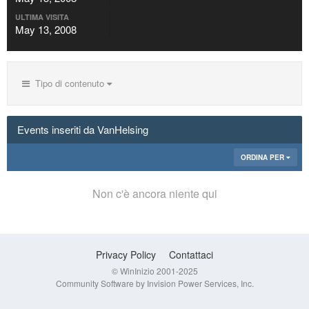
ULTIMA VISITA
May 13, 2008
Tipo di contenuto
Events inseriti da VanHelsing
ORDINA PER
Non c'è ancora niente qui
Privacy Policy
Contattaci
© WinInizio 2001-2025
Community Software by Invision Power Services, Inc.