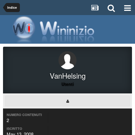
Indice
VanHelsing
Utenti
NUMERO CONTENUTI
2
ISCRITTO
May 13, 2008