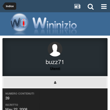
Indice
buzz71
Utenti
NUMERO CONTENUTI
39
ISCRITTO
May 22, 2008