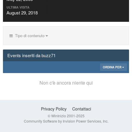
ULTIMA VISITA
August 29, 2018
Tipo di contenuto
Events inseriti da buzz71
ORDINA PER
Non c'è ancora niente qui
Privacy Policy
Contattaci
© WinInizio 2001-2025
Community Software by Invision Power Services, Inc.