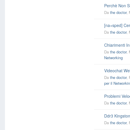
Perchè Non St
Da
the doctor
,
[na+sped] Cer
Da
the doctor
,
Chiarimenti In
Da
the doctor
,
Networking
Videochat We
Da
the doctor
,
per il Networki
Problemi Veloc
Da
the doctor
,
Ddr3 Kingsto
Da
the doctor
,