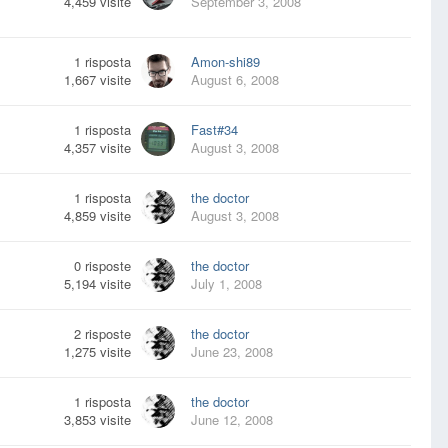
4,459
visite
September 3, 2008
1
risposta
Amon-shi89
1,667
visite
August 6, 2008
1
risposta
Fast#34
4,357
visite
August 3, 2008
1
risposta
the doctor
4,859
visite
August 3, 2008
0
risposte
the doctor
5,194
visite
July 1, 2008
2
risposte
the doctor
1,275
visite
June 23, 2008
1
risposta
the doctor
3,853
visite
June 12, 2008