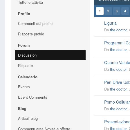
Tutte le attività
1
2
3
4
Profilo
Liguria
Commenti sul profilo
Da
the doctor
,
Risposte profilo
Programmi C
Forum
Da
the doctor
,
Discussioni
Quanto Valuta
Risposte
Da
the doctor
,
Calendario
Pen Drive Us
Events
Da
the doctor
,
Event Comments
Primo Cellula
Blog
Da
the doctor
,
Articoli blog
Presentazion
Da
the doctor
,
Commenti area Novità e offerte