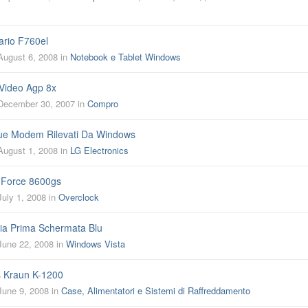
rio F760el
August 6, 2008
in
Notebook e Tablet Windows
Video Agp 8x
December 30, 2007
in
Compro
ue Modem Rilevati Da Windows
August 1, 2008
in
LG Electronics
 Force 8600gs
July 1, 2008
in
Overclock
Mia Prima Schermata Blu
June 22, 2008
in
Windows Vista
 Kraun K-1200
June 9, 2008
in
Case, Alimentatori e Sistemi di Raffreddamento