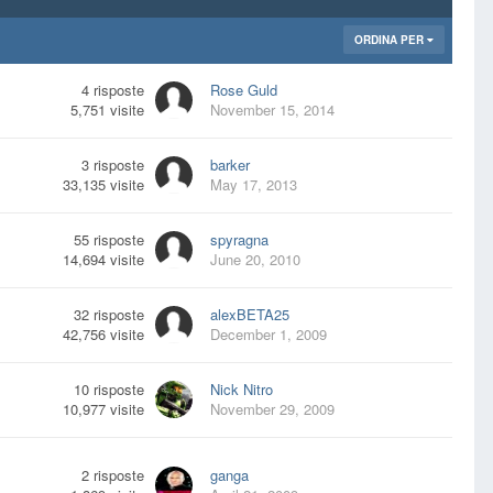
ORDINA PER
4
risposte
Rose Guld
5,751
visite
November 15, 2014
3
risposte
barker
33,135
visite
May 17, 2013
55
risposte
spyragna
14,694
visite
June 20, 2010
32
risposte
alexBETA25
42,756
visite
December 1, 2009
10
risposte
Nick Nitro
10,977
visite
November 29, 2009
2
risposte
ganga