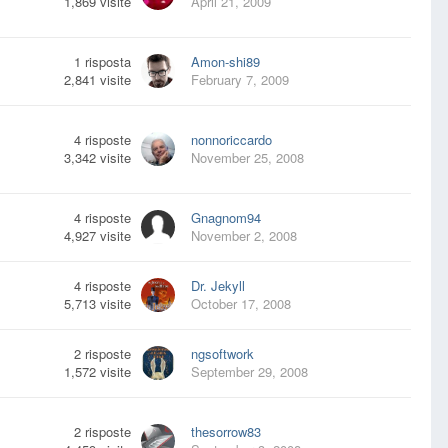
1,869
visite
April 21, 2009
1
risposta
Amon-shi89
2,841
visite
February 7, 2009
4
risposte
nonnoriccardo
3,342
visite
November 25, 2008
4
risposte
Gnagnom94
4,927
visite
November 2, 2008
4
risposte
Dr. Jekyll
5,713
visite
October 17, 2008
2
risposte
ngsoftwork
1,572
visite
September 29, 2008
2
risposte
thesorrow83