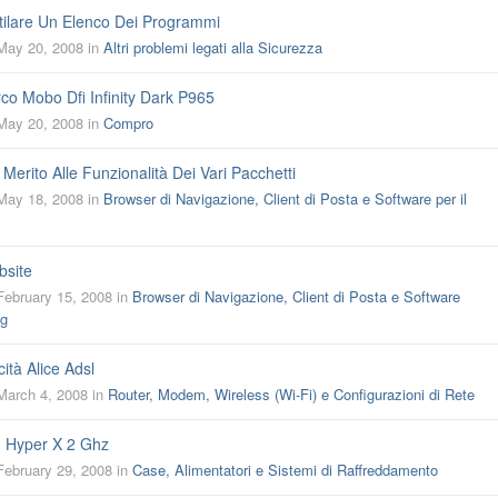
ilare Un Elenco Dei Programmi
May 20, 2008
in
Altri problemi legati alla Sicurezza
co Mobo Dfi Infinity Dark P965
May 20, 2008
in
Compro
 Merito Alle Funzionalità Dei Vari Pacchetti
May 18, 2008
in
Browser di Navigazione, Client di Posta e Software per il
bsite
February 15, 2008
in
Browser di Navigazione, Client di Posta e Software
ng
ità Alice Adsl
March 4, 2008
in
Router, Modem, Wireless (Wi-Fi) e Configurazioni di Rete
n Hyper X 2 Ghz
February 29, 2008
in
Case, Alimentatori e Sistemi di Raffreddamento