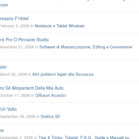
kype
esario F760el
February 6, 2009
in
Notebook e Tablet Windows
e Pro O Pinnacle Studio
November 21, 2008
in
Software di Masterizzazione, Editing e Conversione
ster
March 30, 2008
in
Altri problemi legati alla Sicurezza
re Gli Altoparlanti Della Mia Auto
October 11, 2008
in
Diffusori Acustici
 Un Volto
September 28, 2008
in
Grafica 3D
me
September 2, 2008
in
Tips & Tricks, Tutorial, F.A.Q., Guide e Manuali su