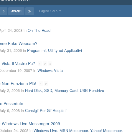
Pagine 1 di 5
5
AVANTI
April 24, 2008
in
On The Road
ome Fake Webcam?
July 31, 2006
in
Programmi, Utility ed Applicativi
 Vista Il Vostro Pc?
1
2
3
December 19, 2007
in
Windows Vista
b Non Funziona Più!
1
2
July 2, 2006
in
Hard Disk, SSD, Memory Card, USB Pendrive
re Posseduto
July 9, 2008
in
Consigli Per Gli Acquisti
e Windows Live Messenger 2009
October 24, 2008
in
Windows Live, MSN Messenger, Yahoo! Messenger,