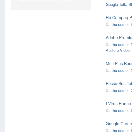
Google Talk, S
Hp Compaq Pr
Da
the doctor
,
Adobe Premier
Da
the doctor
,
Audio e Video
Msn Plus Boo
Da
the doctor
,
Posso Sostitui
Da
the doctor
,
I Virus Hanno
Da
the doctor
,
Google Chro
Da
the doctor
,