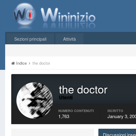
Sezioni principali
Attività
Indice
the doctor
the doctor
Utenti
NUMERO CONTENUTI
ISCRITTO
1,763
January 3, 20
Discussioni inser