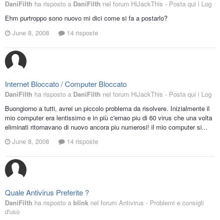
DaniFilth
ha risposto a
DaniFilth
nel forum
HiJackThis - Posta qui i Log
Ehm purtroppo sono nuovo mi dici come si fa a postarlo?
June 8, 2008
14 risposte
Internet Bloccato / Computer Bloccato
DaniFilth
ha risposto a
DaniFilth
nel forum
HiJackThis - Posta qui i Log
Buongiorno a tutti, avrei un piccolo problema da risolvere. Inizialmente il
mio computer era lentissimo e in più c'ernao piu di 60 virus che una volta
eliminati ritornavano di nuovo ancora piu numerosi! il mio computer si...
June 8, 2008
14 risposte
Quale Antivirus Preferite ?
DaniFilth
ha risposto a
blink
nel forum
Antivirus - Problemi e consigli
d'uso