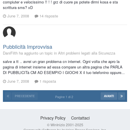
compiuter e velocissimo !! ! ! grz di cuore ps potete dirmi kosa e sta
scrittura sms? xD
June 7, 2008
14 risposte
Pubblicità Improvvisa
DaniFilth ha aggiunto un topic in
Altri problemi legati alla Sicurezza
salve a tt .. avrei un gran problema cn internet. Ogni volta che apro la
pagina di internet insieme ad essa compare un altra pagina che PARLA
DI PUBBLICITà CM AD ESEMPIO I GIOCHI X il tuo telefonino oppure...
June 7, 2008
1 risposta
PRECEDENTE
AVANTI
Pagine 1 di 2
Privacy Policy
Contattaci
© WinInizio 2001-2025
Community Software by Invision Power Services, Inc.