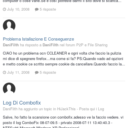
computer o cose varie.Se è così potreste darmi il sito dove si scarica...
July 10, 2008
5 risposte
Problema Istallazione E Conseguenze
DaniFilth
ha risposto a
DaniFilth
nel forum
P2P e File Sharing
CIAO ho un problema ocn CCLEANER e ogni volta che faccio la pulizia
mi dice di spegnere firefox...ma come si fa? PS:Quando vado ad opzioni
e metto cookie ce scritto sempre cookie da cancellare.Quando faccio la...
July 11, 2008
5 risposte
Log Di Combofix
DaniFilth ha aggiunto un topic in
HiJackThis - Posta qui i Log
Salve, ho fatto la scansione con combofix.adesso ve la faccio vedere. vi
posto il log ComboFix 08-07-09.5 - privato 2008-07-11 13:40:40.3 -
NTFSx86 Microsoft Windows XP Professional...