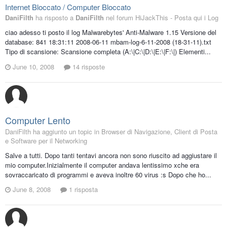
Internet Bloccato / Computer Bloccato
DaniFilth
ha risposto a
DaniFilth
nel forum
HiJackThis - Posta qui i Log
ciao adesso ti posto il log Malwarebytes' Anti-Malware 1.15 Versione del
database: 841 18:31:11 2008-06-11 mbam-log-6-11-2008 (18-31-11).txt
Tipo di scansione: Scansione completa (A:\|C:\|D:\|E:\|F:\|) Elementi...
June 10, 2008
14 risposte
Computer Lento
DaniFilth ha aggiunto un topic in
Browser di Navigazione, Client di Posta
e Software per il Networking
Salve a tutti. Dopo tanti tentavi ancora non sono riuscito ad aggiustare il
mio computer.Inizialmente il computer andava lentissimo xche era
sovraccaricato di programmi e aveva inoltre 60 virus :s Dopo che ho...
June 8, 2008
1 risposta