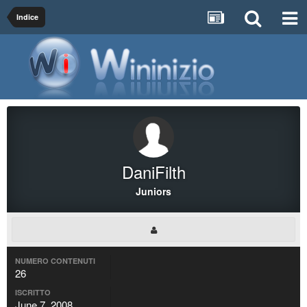
Indice
DaniFilth
Juniors
NUMERO CONTENUTI
26
ISCRITTO
June 7, 2008