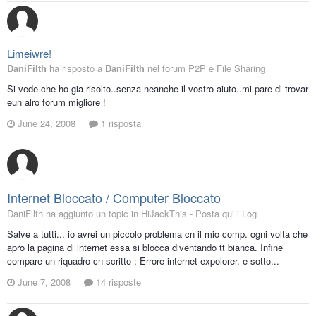
Limeiwre!
DaniFilth
ha risposto a
DaniFilth
nel forum
P2P e File Sharing
Si vede che ho gia risolto..senza neanche il vostro aiuto..mi pare di trovar
eun alro forum migliore !
June 24, 2008
1 risposta
Internet Bloccato / Computer Bloccato
DaniFilth ha aggiunto un topic in
HiJackThis - Posta qui i Log
Salve a tutti... io avrei un piccolo problema cn il mio comp. ogni volta che
apro la pagina di internet essa si blocca diventando tt bianca. Infine
compare un riquadro cn scritto : Errore internet expolorer. e sotto...
June 7, 2008
14 risposte