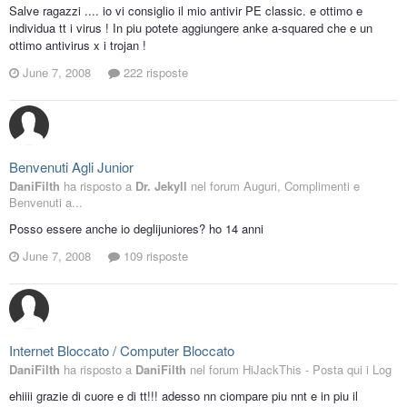
Salve ragazzi .... io vi consiglio il mio antivir PE classic. e ottimo e
individua tt i virus ! In piu potete aggiungere anke a-squared che e un
ottimo antivirus x i trojan !
June 7, 2008
222 risposte
Benvenuti Agli Junior
DaniFilth
ha risposto a
Dr. Jekyll
nel forum
Auguri, Complimenti e
Benvenuti a...
Posso essere anche io deglijuniores? ho 14 anni
June 7, 2008
109 risposte
Internet Bloccato / Computer Bloccato
DaniFilth
ha risposto a
DaniFilth
nel forum
HiJackThis - Posta qui i Log
ehiiii grazie di cuore e di tt!!! adesso nn ciompare piu nnt e in piu il