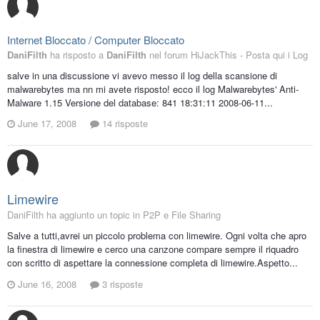
Internet Bloccato / Computer Bloccato
DaniFilth
ha risposto a
DaniFilth
nel forum
HiJackThis - Posta qui i Log
salve in una discussione vi avevo messo il log della scansione di
malwarebytes ma nn mi avete risposto! ecco il log Malwarebytes' Anti-
Malware 1.15 Versione del database: 841 18:31:11 2008-06-11...
June 17, 2008
14 risposte
Limewire
DaniFilth ha aggiunto un topic in
P2P e File Sharing
Salve a tutti,avrei un piccolo problema con limewire. Ogni volta che apro
la finestra di limewire e cerco una canzone compare sempre il riquadro
con scritto di aspettare la connessione completa di limewire.Aspetto...
June 16, 2008
3 risposte