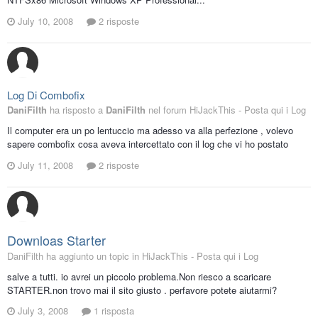
July 10, 2008
2 risposte
Log Di Combofix
DaniFilth
ha risposto a
DaniFilth
nel forum
HiJackThis - Posta qui i Log
Il computer era un po lentuccio ma adesso va alla perfezione , volevo
sapere combofix cosa aveva intercettato con il log che vi ho postato
July 11, 2008
2 risposte
Downloas Starter
DaniFilth ha aggiunto un topic in
HiJackThis - Posta qui i Log
salve a tutti. io avrei un piccolo problema.Non riesco a scaricare
STARTER.non trovo mai il sito giusto . perfavore potete aiutarmi?
July 3, 2008
1 risposta