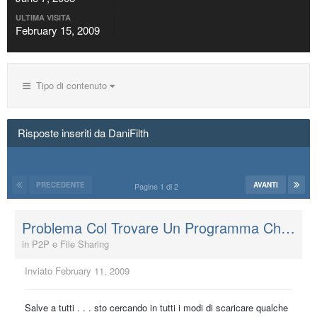
ULTIMA VISITA
February 15, 2009
Tipo di contenuto
Risposte inseriti da DaniFilth
PRECEDENTE
AVANTI
Pagine 1 di 2
Problema Col Trovare Un Programma Che Scarica Canzoni
in
P2P e File Sharing
Inviato
February 11, 2009
Salve a tutti . . . sto cercando in tutti i modi di scaricare qualche