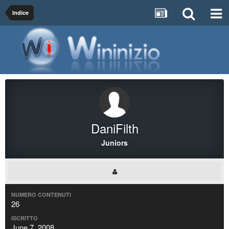
Indice
DaniFilth
Juniors
NUMERO CONTENUTI
26
ISCRITTO
June 7, 2008