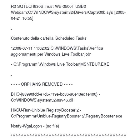
R3 SQTECH930B;Trust WB-3500T USB2
Webcam;C:\WINDOWS\system32\Drivers\Capt930b.sys [2005-
04-21 16:55]
.
Contenuto della cartella 'Scheduled Tasks'
"2008-07-11 11:02:02 C:\WINDOWS\Tasks\Verifica
aggiornamenti per Windows Live Toolbar.job"
- C:\Programmi\Windows Live Toolbar\MSNTBUP.EXE
.
- - - - ORPHANS REMOVED - - - -
BHO-{88990fdd-e7d5-719e-bc86-a6e43ed1e400} -
C:\WINDOWS\system32\nsv46.dll
HKCU-Run-Uniblue RegistryBooster 2 -
C:\Programmi\Uniblue\RegistryBooster 2\RegistryBooster.exe
Notify-WgaLogon - (no file)
**************************************************************************