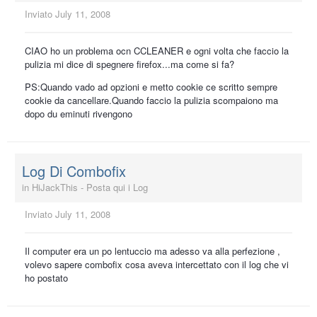
Inviato
July 11, 2008
CIAO ho un problema ocn CCLEANER e ogni volta che faccio la
pulizia mi dice di spegnere firefox...ma come si fa?
PS:Quando vado ad opzioni e metto cookie ce scritto sempre
cookie da cancellare.Quando faccio la pulizia scompaiono ma
dopo du eminuti rivengono
Log Di Combofix
in
HiJackThis - Posta qui i Log
Inviato
July 11, 2008
Il computer era un po lentuccio ma adesso va alla perfezione ,
volevo sapere combofix cosa aveva intercettato con il log che vi
ho postato