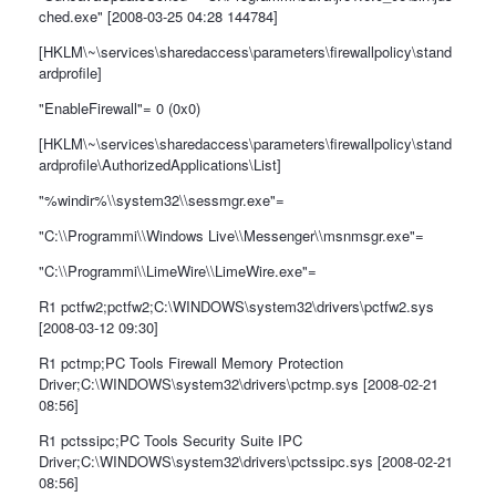
ched.exe" [2008-03-25 04:28 144784]
[HKLM\~\services\sharedaccess\parameters\firewallpolicy\stand
ardprofile]
"EnableFirewall"= 0 (0x0)
[HKLM\~\services\sharedaccess\parameters\firewallpolicy\stand
ardprofile\AuthorizedApplications\List]
"%windir%\\system32\\sessmgr.exe"=
"C:\\Programmi\\Windows Live\\Messenger\\msnmsgr.exe"=
"C:\\Programmi\\LimeWire\\LimeWire.exe"=
R1 pctfw2;pctfw2;C:\WINDOWS\system32\drivers\pctfw2.sys
[2008-03-12 09:30]
R1 pctmp;PC Tools Firewall Memory Protection
Driver;C:\WINDOWS\system32\drivers\pctmp.sys [2008-02-21
08:56]
R1 pctssipc;PC Tools Security Suite IPC
Driver;C:\WINDOWS\system32\drivers\pctssipc.sys [2008-02-21
08:56]