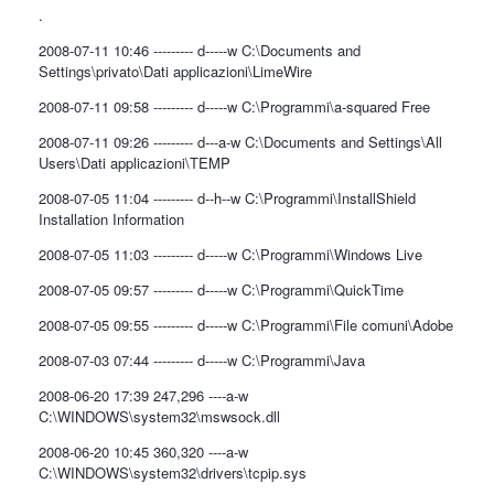
.
2008-07-11 10:46 --------- d-----w C:\Documents and
Settings\privato\Dati applicazioni\LimeWire
2008-07-11 09:58 --------- d-----w C:\Programmi\a-squared Free
2008-07-11 09:26 --------- d---a-w C:\Documents and Settings\All
Users\Dati applicazioni\TEMP
2008-07-05 11:04 --------- d--h--w C:\Programmi\InstallShield
Installation Information
2008-07-05 11:03 --------- d-----w C:\Programmi\Windows Live
2008-07-05 09:57 --------- d-----w C:\Programmi\QuickTime
2008-07-05 09:55 --------- d-----w C:\Programmi\File comuni\Adobe
2008-07-03 07:44 --------- d-----w C:\Programmi\Java
2008-06-20 17:39 247,296 ----a-w
C:\WINDOWS\system32\mswsock.dll
2008-06-20 10:45 360,320 ----a-w
C:\WINDOWS\system32\drivers\tcpip.sys