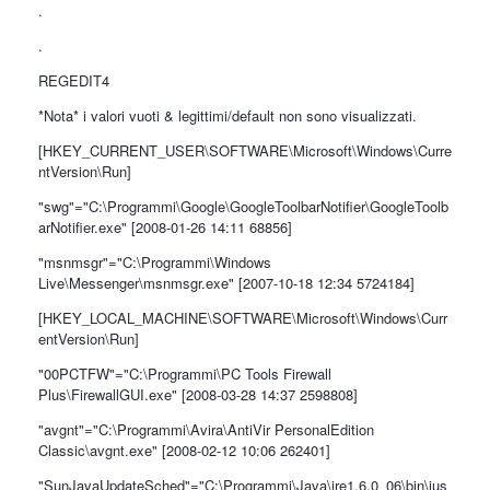
.
.
REGEDIT4
*Nota* i valori vuoti & legittimi/default non sono visualizzati.
[HKEY_CURRENT_USER\SOFTWARE\Microsoft\Windows\Curre
ntVersion\Run]
"swg"="C:\Programmi\Google\GoogleToolbarNotifier\GoogleToolb
arNotifier.exe" [2008-01-26 14:11 68856]
"msnmsgr"="C:\Programmi\Windows
Live\Messenger\msnmsgr.exe" [2007-10-18 12:34 5724184]
[HKEY_LOCAL_MACHINE\SOFTWARE\Microsoft\Windows\Curr
entVersion\Run]
"00PCTFW"="C:\Programmi\PC Tools Firewall
Plus\FirewallGUI.exe" [2008-03-28 14:37 2598808]
"avgnt"="C:\Programmi\Avira\AntiVir PersonalEdition
Classic\avgnt.exe" [2008-02-12 10:06 262401]
"SunJavaUpdateSched"="C:\Programmi\Java\jre1.6.0_06\bin\jus