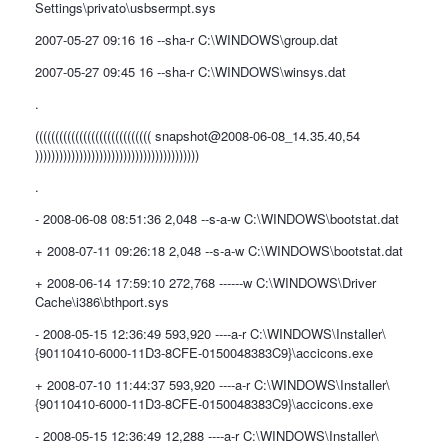
Settings\privato\usbsermpt.sys
2007-05-27 09:16 16 --sha-r C:\WINDOWS\group.dat
2007-05-27 09:45 16 --sha-r C:\WINDOWS\winsys.dat
.
((((((((((((((((((((((((((((( snapshot@2008-06-08_14.35.40,54
)))))))))))))))))))))))))))))))))))))))))
.
- 2008-06-08 08:51:36 2,048 --s-a-w C:\WINDOWS\bootstat.dat
+ 2008-07-11 09:26:18 2,048 --s-a-w C:\WINDOWS\bootstat.dat
+ 2008-06-14 17:59:10 272,768 ------w C:\WINDOWS\Driver
Cache\i386\bthport.sys
- 2008-05-15 12:36:49 593,920 ----a-r C:\WINDOWS\Installer\
{90110410-6000-11D3-8CFE-0150048383C9}\accicons.exe
+ 2008-07-10 11:44:37 593,920 ----a-r C:\WINDOWS\Installer\
{90110410-6000-11D3-8CFE-0150048383C9}\accicons.exe
- 2008-05-15 12:36:49 12,288 ----a-r C:\WINDOWS\Installer\