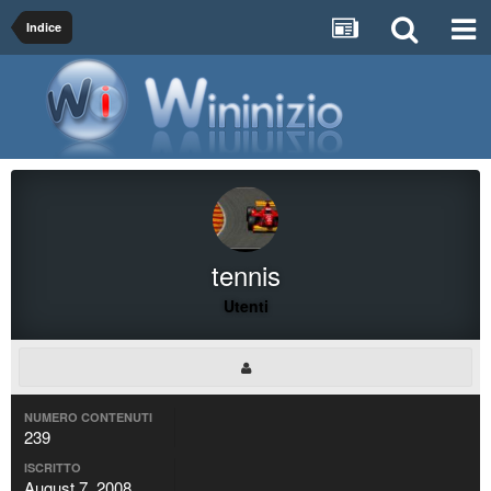
Indice
tennis
Utenti
NUMERO CONTENUTI
239
ISCRITTO
August 7, 2008