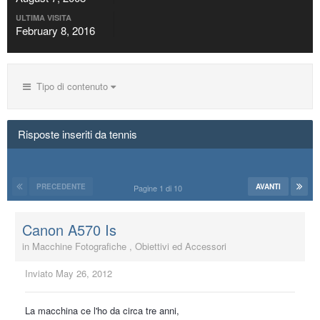
ULTIMA VISITA
February 8, 2016
Tipo di contenuto
Risposte inseriti da tennis
PRECEDENTE
AVANTI
Pagine 1 di 10
Canon A570 Is
in
Macchine Fotografiche , Obiettivi ed Accessori
Inviato
May 26, 2012
La macchina ce l'ho da circa tre anni,