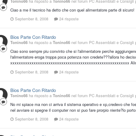
Tonino66
ha risposto a
Tonino66
nel forum
PC Assemblati e Consigli p
Ciao a me il tecnico ha detto che con quel alimentatore parte di sicuro!
September 8, 2008
24 risposte
Bios Parte Con Ritardo
Tonino66
ha risposto a
Tonino66
nel forum
PC Assemblati e Consigli p
Ciao sono sempre piu convinto che si l'alimentatore perche agggiungend
l'alimentatore eroga troppa poca potenza non credete???allora ho decis
xxxxxxxxxxxxxxxxxxxxxxxxxxxxxxxxxxxxxxxxxxxxxxxxxxxxxxxx Alimen
September 8, 2008
24 risposte
Bios Parte Con Ritardo
Tonino66
ha risposto a
Tonino66
nel forum
PC Assemblati e Consigli p
No mi spiace ma non ci arriva il sistema operativo e xp,credevo che fo
nel avviare si spegne il computer non si puo fare prorpio niente?lo porto
September 8, 2008
24 risposte