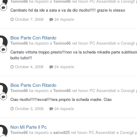
Tonino66
ha risposto a
Tonino66
nel forum
PC Assemblati e Consigli p
Cambiato hd da ide a sata e va da dio risolto!!!!! grazie lo stesso
October 7, 2008
24 risposte
Bios Parte Con Ritardo
Tonino66
ha risposto a
Tonino66
nel forum
PC Assemblati e Consigli p
Cantato vittoria troppo presto!!!non va la scheda mkadre parte subitis
butto tutto!!!
October 4, 2008
24 risposte
Bios Parte Con Ritardo
Tonino66
ha risposto a
Tonino66
nel forum
PC Assemblati e Consigli p
Ciao risolto!!!!!!evvai!!!!era proprio la scheda madre. Ciao
October 3, 2008
24 risposte
Non Mi Parte Il Pc
Tonino66
ha risposto a
salvo825
nel forum
PC Assemblati e Consigli pe