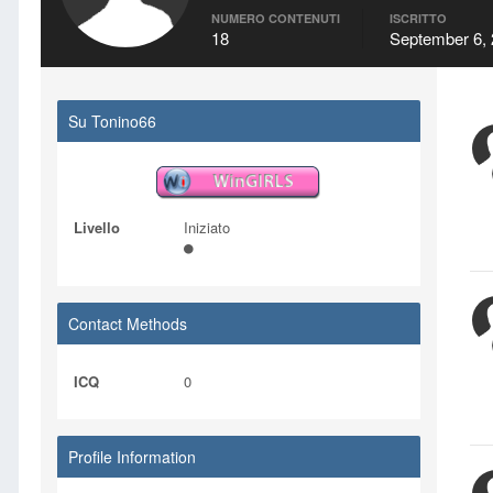
NUMERO CONTENUTI
ISCRITTO
18
September 6,
Su Tonino66
Livello
Iniziato
Contact Methods
ICQ
0
Profile Information