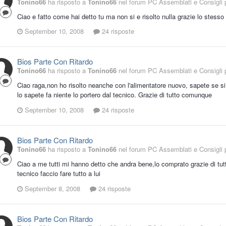
Tonino66
ha risposto a
Tonino66
nel forum
PC Assemblati e Consigli p
Ciao e fatto come hai detto tu ma non si e risolto nulla grazie lo stesso a
September 10, 2008
24 risposte
Bios Parte Con Ritardo
Tonino66
ha risposto a
Tonino66
nel forum
PC Assemblati e Consigli p
Ciao raga,non ho risolto neanche con l'alimentatore nuovo, sapete se 
lo sapete fa niente lo portero dal tecnico. Grazie di tutto comunque
September 10, 2008
24 risposte
Bios Parte Con Ritardo
Tonino66
ha risposto a
Tonino66
nel forum
PC Assemblati e Consigli p
Ciao a me tutti mi hanno detto che andra bene,lo comprato grazie di tu
tecnico faccio fare tutto a lui
September 8, 2008
24 risposte
Bios Parte Con Ritardo