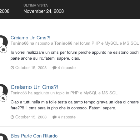
ULTIMA VISITA
 2008
November 24, 2008
Creiamo Un Cms?!
Tonino66
ha risposto a
Tonino66
nel forum
PHP e MySQL e MS SQL
Io vorrei realizzare un cms per forum perche appunto ne esistono poc
parte anche su irc,fatemi sapere. ciao.
October 15, 2008
4 risposte
Creiamo Un Cms?!
Tonino66 ha aggiunto un topic in
PHP e MySQL e MS SQL
Ciao a tutti,nella mia folle testa da tanto tempo girava un idea di crea
fare??!!!il cms sara in php che io conosco. Fatemi sapere.
October 15, 2008
4 risposte
Bios Parte Con Ritardo