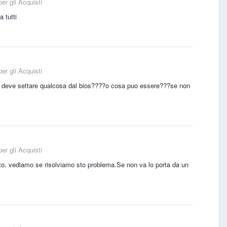
er gli Acquisti
 tutti
er gli Acquisti
si deve settare qualcosa dal bios????o cosa puo essere???se non
er gli Acquisti
tto. vediamo se risolviamo sto problema.Se non va lo porta da un