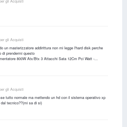
er gli Acquisti
er gli Acquisti
o un masterizzatore addirittura non mi legge l'hard disk perche
o di prendermi questo
tatore 800W Atx/Btx 3 Attacchi Sata 12Cm Pci Watt -...
er gli Acquisti
sse tutto normale ma mettendo un hd con il sistema operativo xp
 dal tecnico??(mi sa di si)