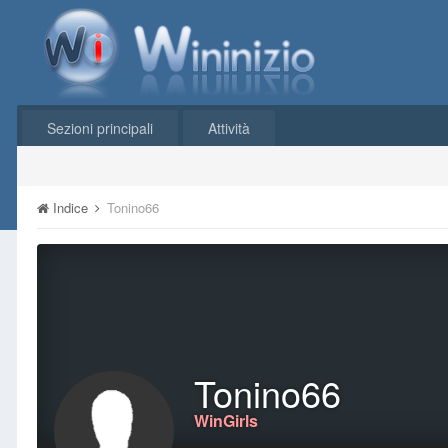
Sezioni principali
Attività
Indice
Tonino66
Tonino66
WinGirls