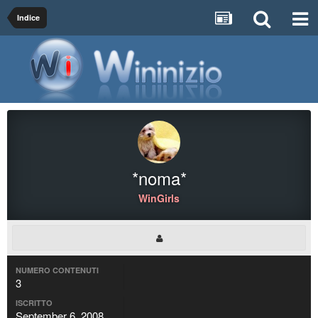
Indice
*noma*
WinGirls
NUMERO CONTENUTI
3
ISCRITTO
September 6, 2008