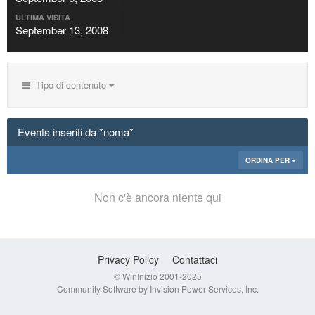
ULTIMA VISITA
September 13, 2008
Tipo di contenuto
Events inseriti da *noma*
ORDINA PER
Non c'è ancora niente qui
Privacy Policy
Contattaci
© WinInizio 2001-2025
Community Software by Invision Power Services, Inc.