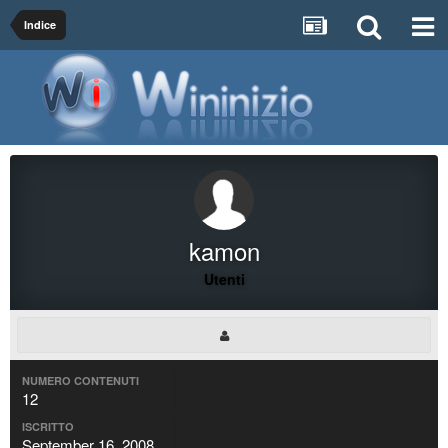
Indice
kamon
Utenti
NUMERO CONTENUTI
12
ISCRITTO
September 16, 2008