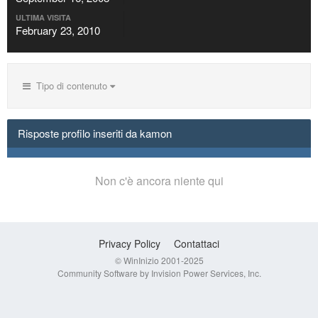
ULTIMA VISITA
February 23, 2010
Tipo di contenuto
Risposte profilo inseriti da kamon
Non c'è ancora niente qui
Privacy Policy
Contattaci
© WinInizio 2001-2025
Community Software by Invision Power Services, Inc.