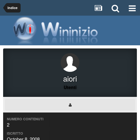
Indice
aiori
Utenti
NUMERO CONTENUTI
2
ISCRITTO
October 8, 2008