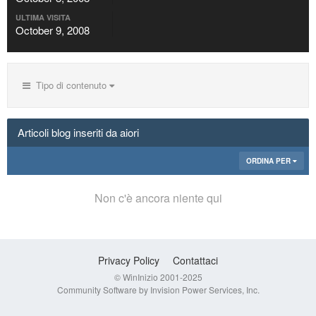
ULTIMA VISITA
October 9, 2008
Tipo di contenuto
Articoli blog inseriti da aiori
ORDINA PER
Non c'è ancora niente qui
Privacy Policy
Contattaci
© WinInizio 2001-2025
Community Software by Invision Power Services, Inc.