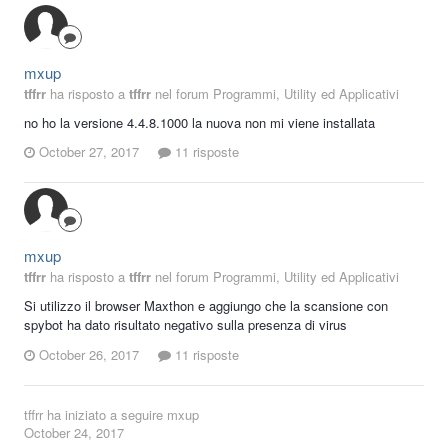
mxup
tffrr
ha risposto a
tffrr
nel forum
Programmi, Utility ed Applicativi
no ho la versione 4.4.8.1000 la nuova non mi viene installata
October 27, 2017
11 risposte
mxup
tffrr
ha risposto a
tffrr
nel forum
Programmi, Utility ed Applicativi
Si utilizzo il browser Maxthon e aggiungo che la scansione con
spybot ha dato risultato negativo sulla presenza di virus
October 26, 2017
11 risposte
tffrr
ha iniziato a seguire
mxup
October 24, 2017