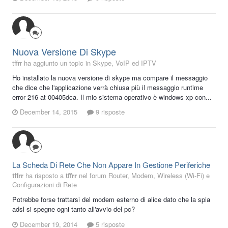
Nuova Versione Di Skype
tffrr ha aggiunto un topic in
Skype, VoIP ed IPTV
Ho installato la nuova versione di skype ma compare il messaggio
che dice che l'applicazione verrà chiusa più il messaggio runtime
error 216 at 00405dca. Il mio sistema operativo è windows xp con...
December 14, 2015
9 risposte
La Scheda Di Rete Che Non Appare In Gestione Periferiche
tffrr
ha risposto a
tffrr
nel forum
Router, Modem, Wireless (Wi-Fi) e
Configurazioni di Rete
Potrebbe forse trattarsi del modem esterno di alice dato che la spia
adsl si spegne ogni tanto all'avvio del pc?
December 19, 2014
5 risposte