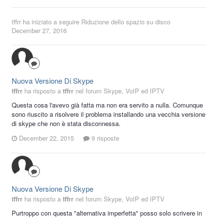
tffrr
ha iniziato a seguire
Riduzione dello spazio su disco
December 27, 2016
Nuova Versione Di Skype
tffrr
ha risposto a
tffrr
nel forum
Skype, VoIP ed IPTV
Questa cosa l'avevo già fatta ma non era servito a nulla. Comunque
sono riuscito a risolvere il problema installando una vecchia versione
di skype che non è stata disconnessa.
December 22, 2015
9 risposte
Nuova Versione Di Skype
tffrr
ha risposto a
tffrr
nel forum
Skype, VoIP ed IPTV
Purtroppo con questa "alternativa imperfetta" posso solo scrivere in