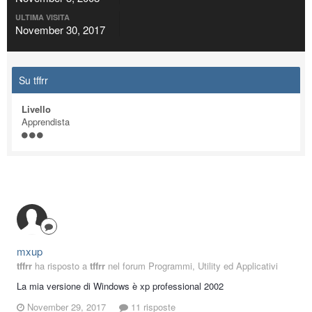
ULTIMA VISITA
November 30, 2017
Su tffrr
Livello
Apprendista
mxup
tffrr
ha risposto a
tffrr
nel forum
Programmi, Utility ed Applicativi
La mia versione di Windows è xp professional 2002
November 29, 2017
11 risposte