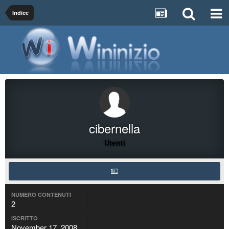
Indice
cibernella
Utenti
NUMERO CONTENUTI
2
ISCRITTO
November 17, 2008