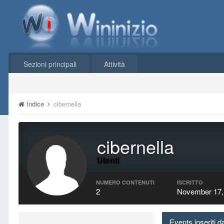
Sezioni principali
Attività
Indice
cibernella
cibernella
Utenti
NUMERO CONTENUTI
ISCRITTO
2
November 17,
Events inseriti d