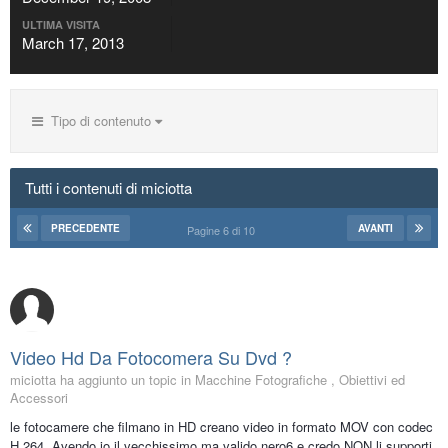
ULTIMA VISITA
March 17, 2013
Tipo di contenuto
Tutti i contenuti di miciotta
PRECEDENTE
AVANTI
Pagine 6 di 10
Video Hd Da Fotocomera Su Dvd ?
miciotta ha aggiunto un topic in
Macchine Fotografiche , Obiettivi ed
Accessori
le fotocamere che filmano in HD creano video in formato MOV con codec
H.264. Avendo io il vecchissimo ma valido nero6 e credo NON li supporti,