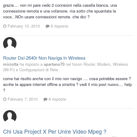
grazie.... non mi pare vedo 2 connsioni nella casella bianca, una
connessione remota e una vofanone. ma sotto che spuantata la
voce...NOn usare connessioni remote. che dici ?
February 10, 2010
6 risposte
Router Dsl-2640r Non Naviga In Wireless
miciotta
ha risposto a
spartano70
nel forum
Router, Modem, Wireless
(Wi-Fi) e Configurazioni di Rete
come hai risolto anche con il mio non navigo .... cosa potrebbe essere ?
acnhe te appare internet offline a sinsitra ? vedi il mio post nuovo.... help
?
February 7, 2010
8 risposte
Chi Usa Project X Per Unire Video Mpeg ?