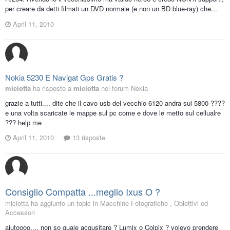
per creare da detti filmati un DVD normale (e non un BD blue-ray) che...
April 11, 2010
Nokia 5230 E Navigat Gps Gratis ?
miciotta
ha risposto a
miciotta
nel forum
Nokia
grazie a tutti.... dite che il cavo usb del vecchio 6120 andra sul 5800 ????
e una volta scaricate le mappe sul pc come e dove le metto sul cellualre
??? help me
April 11, 2010
13 risposte
Consiglio Compatta ...meglio Ixus O ?
miciotta ha aggiunto un topic in
Macchine Fotografiche , Obiettivi ed
Accessori
aiutoooo.... non so quale acqusitare ? Lumix o Colpix ? volevo prendere