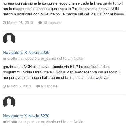
ho una connsissione lenta gprs e leggo che se cade la linea perdo tutto !
ma le mappe non ci sono su qualche sito ? e non avnedo il cavo NON
riesco a scaricare con ovi-suite poi le mappe sul cell via BT ??? aiutoooo
March 25, 2010
13 risposte
Navigatore X Nokia 5230
miciotta
ha risposto a
er_danix
nel forum
Nokia
grazie ...ma NON c'e il cavo...faccio via BT ? ho scaricato i due
programmi: Nokia Ovi Suite e il Nokia MapDowloader ora cosa faccio ?
ma per avere la mappa italia come si fa ? si scarica dal web via...
March 6, 2010
9 risposte
Navigatore X Nokia 5230
miciotta
ha risposto a
er_danix
nel forum
Nokia