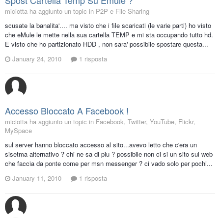
Spost Cartella Temp Su Emule ?
miciotta ha aggiunto un topic in
P2P e File Sharing
scusate la banalita'.... ma visto che i file scaricati (le varie parti) ho visto
che eMule le mette nella sua cartella TEMP e mi sta occupando tutto hd.
E visto che ho partizionato HDD , non sara' possibile spostare questa...
January 24, 2010
1 risposta
Accesso Bloccato A Facebook !
miciotta ha aggiunto un topic in
Facebook, Twitter, YouTube, Flickr,
MySpace
sul server hanno bloccato accesso al sito...avevo letto che c'era un
sisetma alternativo ? chi ne sa di piu ? possibile non ci si un sito sul web
che faccia da ponte come per msn messenger ? ci vado solo per pochi...
January 11, 2010
1 risposta