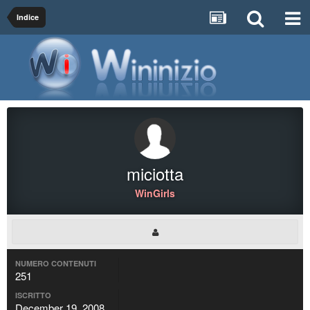
Indice
miciotta
WinGirls
NUMERO CONTENUTI
251
ISCRITTO
December 19, 2008