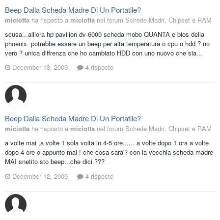
Beep Dalla Scheda Madre Di Un Portatile?
miciotta
ha risposto a
miciotta
nel forum
Schede Madri, Chipset e RAM
scusa...alllora hp pavilion dv-6000 scheda mobo QUANTA e bios della
phoenix. potrebbe essere un beep per alta temperatura o cpu o hdd ? no
vero ? unica diffrenza che ho cambiato HDD con uno nuovo che sia...
December 13, 2009
4 risposte
Beep Dalla Scheda Madre Di Un Portatile?
miciotta
ha risposto a
miciotta
nel forum
Schede Madri, Chipset e RAM
a volte mai ,a volte 1 sola volta in 4-5 ore...... a volte dopo 1 ora a volte
dopo 4 ore o appunto mai ! che cosa sara'? con la vecchia scheda madre
MAI snetito sto beep...che dici ???
December 12, 2009
4 risposte