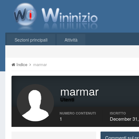
Sezioni principali
Attività
Indice
marmar
marmar
Utenti
NUMERO CONTENUTI
ISCRITTO
1
December 31,
Commenti sul pro