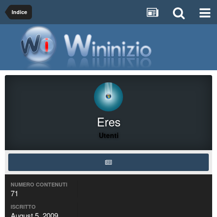
Indice
Eres
Utenti
NUMERO CONTENUTI
71
ISCRITTO
August 5, 2009