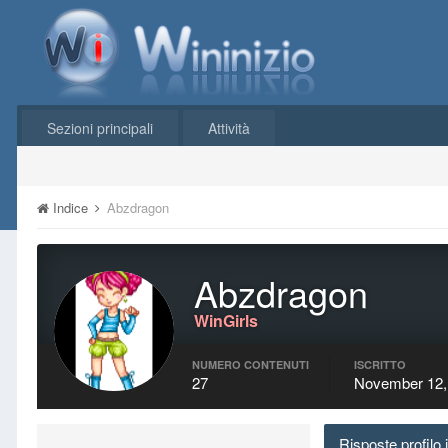
Sezioni principali
Attività
Indice
Abzdragon
Abzdragon
WinGirls
NUMERO CONTENUTI
ISCRITTO
27
November 12,
Risposte profilo 