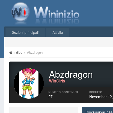
Sezioni principali
Attività
Indice
Abzdragon
Abzdragon
WinGirls
NUMERO CONTENUTI
ISCRITTO
27
November 12,
Discussioni inse