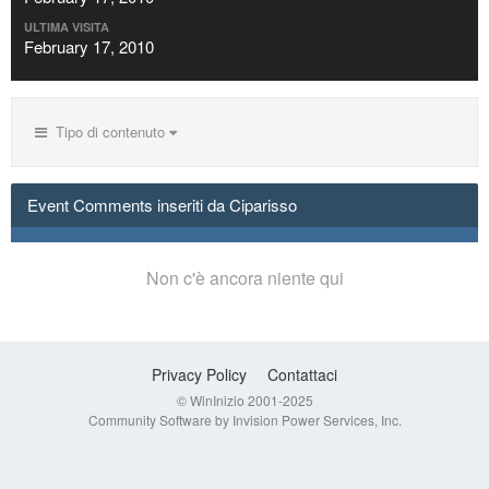
ULTIMA VISITA
February 17, 2010
Tipo di contenuto
Event Comments inseriti da Ciparisso
Non c'è ancora niente qui
Privacy Policy
Contattaci
© WinInizio 2001-2025
Community Software by Invision Power Services, Inc.