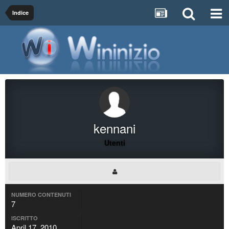
Indice
kennani
Utenti
NUMERO CONTENUTI
7
ISCRITTO
April 17, 2010