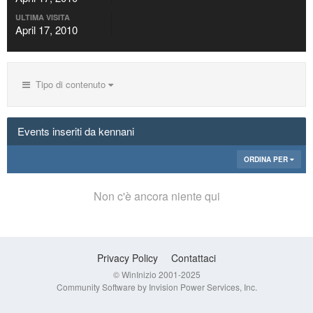
ULTIMA VISITA
April 17, 2010
Tipo di contenuto
Events inseriti da kennani
ORDINA PER
Non c'è ancora niente qui
Privacy Policy
Contattaci
© WinInizio 2001-2025
Community Software by Invision Power Services, Inc.