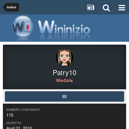
Indice
Patry10
WinGirls
NUMERO CONTENUTI
115
ISCRITTO
April 21, 2010