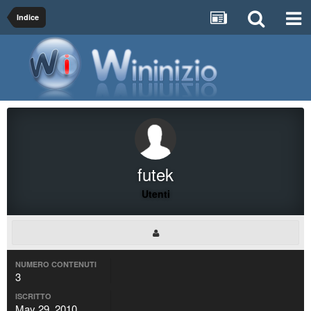
Indice
futek
Utenti
NUMERO CONTENUTI
3
ISCRITTO
May 29, 2010