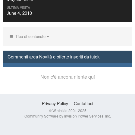
ULTIMA VISITA
June 4, 2010
Tipo di contenuto
Commenti area Novità e offerte inseriti da futek
Non c'è ancora niente qui
Privacy Policy
Contattaci
© WinInizio 2001-2025
Community Software by Invision Power Services, Inc.