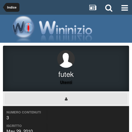
Indice
futek
Utenti
NUMERO CONTENUTI
3
ISCRITTO
May 29, 2010