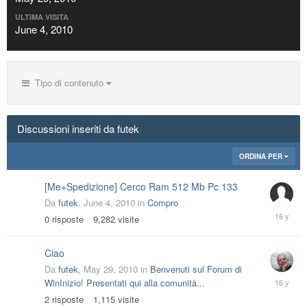
ULTIMA VISITA
June 4, 2010
Tipo di contenuto
Discussioni inseriti da futek
ORDINA PER
[Me+Spedizione] Cerco Ram 512 Mb Pc 133
Da
futek
,
June 4, 2010
in
Compro
June
0
risposte
9,282
visite
4,
2010
Ciao
Da
futek
,
May 29, 2010
in
Benvenuti sul Forum di
June
WinInizio! Presentati qui alla comunità...
1,
2
risposte
1,115
visite
2010