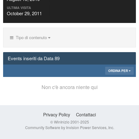
ULTIMA VISITA
October 29, 2011
Tipo di contenuto
Events inseriti da Data 89
ORDINA PER
Non c'è ancora niente qui
Privacy Policy
Contattaci
© WinInizio 2001-2025
Community Software by Invision Power Services, Inc.