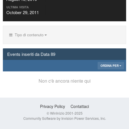
ULTIMA VISITA
October 29, 2011
Tipo di contenuto
Events inseriti da Data 89
ORDINA PER
Non c'è ancora niente qui
Privacy Policy
Contattaci
© WinInizio 2001-2025
Community Software by Invision Power Services, Inc.