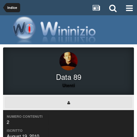
Indice
Data 89
Utenti
NUMERO CONTENUTI
2
ISCRITTO
August 19, 2010